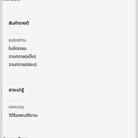
สินค้าขายดี
แปรงถ่าน
ใบมีดกลม
จานทราย(แข็ง)
จานทราย(อ่อน)
สาระน่ารู้
บทความ
วิดิโอสอนใช้งาน