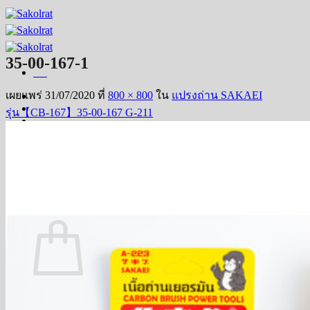
ข้าม
ไป
ยัง
35-00-167-1
เนื้อหา
เมนู
เผยแพร่
31/07/2020
ที่
800 × 800
ใน
แปรงถ่าน SAKAEI
หน้าหลัก
ร้านค้า
รุ่น【CB-167】35-00-167 G-211
ติดต่อเรา
เกี่ยวกับเรา
คลังข้อมูล
ค้นหา:
ตะกร้าสินค้า
ไม่มีสินค้าในตะกร้า