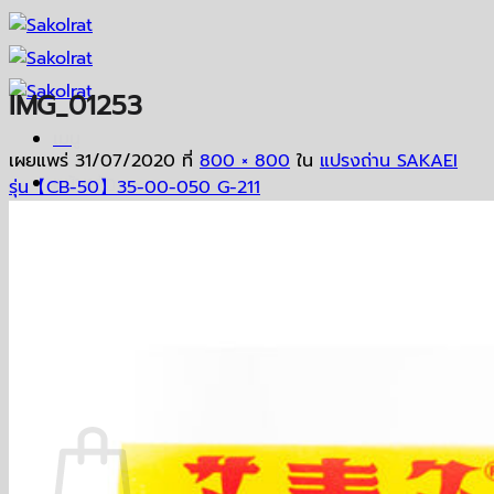
ข้าม
ไป
ยัง
IMG_01253
เนื้อหา
เมนู
เผยแพร่
31/07/2020
ที่
800 × 800
ใน
แปรงถ่าน SAKAEI
หน้าหลัก
รุ่น【CB-50】35-00-050 G-211
ร้านค้า
ติดต่อเรา
เกี่ยวกับเรา
คลังข้อมูล
ค้นหา:
ตะกร้าสินค้า