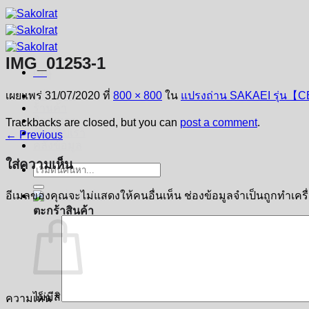
ข้าม
ไป
ยัง
IMG_01253-1
เนื้อหา
เมนู
เผยแพร่
31/07/2020
ที่
800 × 800
ใน
แปรงถ่าน SAKAEI รุ่น【C
หน้าหลัก
ร้านค้า
ติดต่อเรา
Trackbacks are closed, but you can
post a comment
.
เกี่ยวกับเรา
←
Previous
คลังข้อมูล
ใส่ความเห็น
ค้นหา:
อีเมลของคุณจะไม่แสดงให้คนอื่นเห็น
ช่องข้อมูลจำเป็นถูกทำเค
ตะกร้าสินค้า
ไม่มีสินค้าในตะกร้า
ความเห็น
*